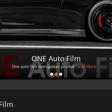
ONE Auto Film
One auto film merupakan produk
Read More ...
•
•
•
Film