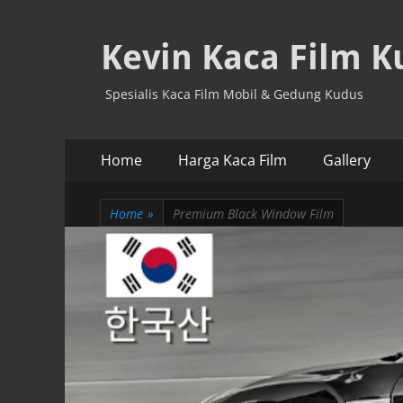
Kevin Kaca Film K
Spesialis Kaca Film Mobil & Gedung Kudus
Primary
Skip
Home
Harga Kaca Film
Gallery
to
Menu
content
Home
»
Premium Black Window Film