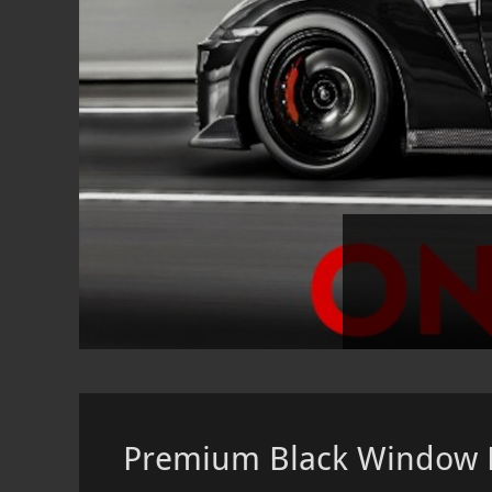
Posted
on
By
admin
Premium Black Window 