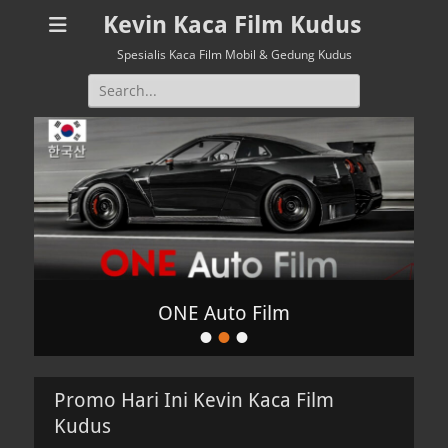
Kevin Kaca Film Kudus
Spesialis Kaca Film Mobil & Gedung Kudus
Search
for:
ONE Auto Film
•
•
•
Posted
on
By
Promo Hari Ini Kevin Kaca Film
admin
Kudus